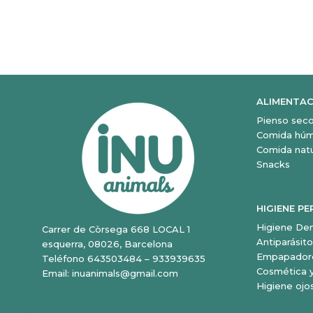
ALIMENTAC
Pienso sec
Comida hú
Comida natu
Snacks
HIGIENE P
Higiene Den
Carrer de Còrsega 668 LOCAL 1
Antiparásit
esquerra, 08026, Barcelona
Empapadore
Teléfono 643503484 – 933939635
Cosmética y
Email: inuanimals@gmail.com
Higiene ojo