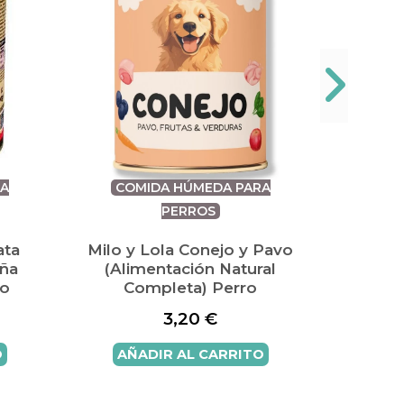
A
COMIDA HÚMEDA PARA
PI
PERROS
Pien
Ju
ata
Milo y Lola Conejo y Pavo
iña
(Alimentación Natural
ro
Completa) Perro
AÑ
3,20
€
O
AÑADIR AL CARRITO