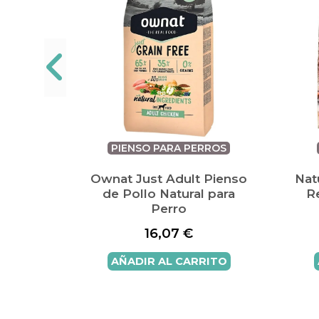
RROS
PIENSO PARA PERROS
t Top
Ownat Just Adult Pienso
Nat
 3kg
de Pollo Natural para
R
Perro
16,07
€
ITO
AÑADIR AL CARRITO