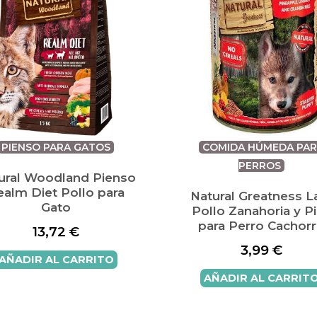
PIENSO PARA GATOS
COMIDA HÚMEDA PAR
PERROS
ural Woodland Pienso
ealm Diet Pollo para
Natural Greatness L
Gato
Pollo Zanahoria y P
para Perro Cachor
13,72
€
3,99
€
AÑADIR AL CARRITO
AÑADIR AL CARRIT