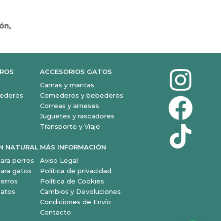
I
F
T
RROS
ACCESORIOS GATOS
Camas y mantas
n
a
i
ederos
Comederos y bebederos
Correas y arneses
Juguetes y rascadores
s
c
k
Transporte y Viaje
t
e
t
N NATURAL
MÁS INFORMACIÓN
ara perros
Aviso Legal
a
b
o
ara gatos
Política de privacidad
erros
Política de Cookies
gatos
Cambios y Devoluciones
g
o
k
Condiciones de Envío
Contacto