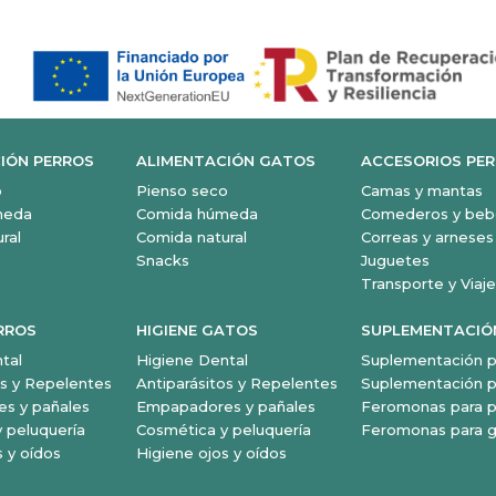
IÓN PERROS
ALIMENTACIÓN GATOS
ACCESORIOS PE
o
Pienso seco
Camas y mantas
meda
Comida húmeda
Comederos y beb
ral
Comida natural
Correas y arneses
Snacks
Juguetes
Transporte y Viaje
ERROS
HIGIENE GATOS
SUPLEMENTACIÓ
tal
Higiene Dental
Suplementación p
os y Repelentes
Antiparásitos y Repelentes
Suplementación p
s y pañales
Empapadores y pañales
Feromonas para p
 peluquería
Cosmética y peluquería
Feromonas para 
s y oídos
Higiene ojos y oídos