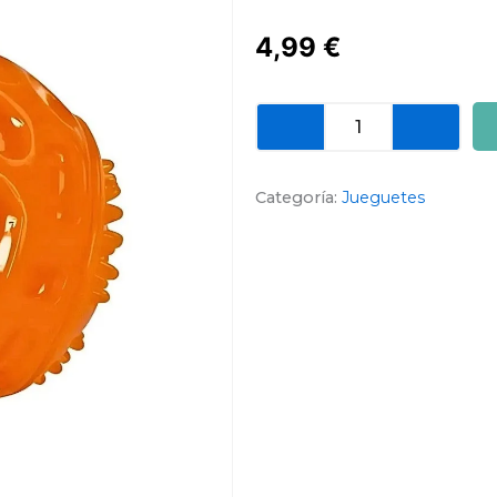
4,99
€
Pelota
Toyfastic
Squeaky
Naranja
Categoría:
Jueguetes
para
Perros
6cm.
cantidad